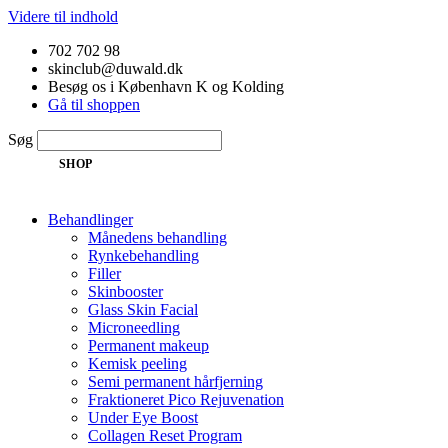
Videre til indhold
702 702 98
skinclub@duwald.dk
Besøg os i København K og Kolding
Gå til shoppen
Søg
SHOP
Behandlinger
Månedens behandling
Rynkebehandling
Filler
Skinbooster
Glass Skin Facial
Microneedling
Permanent makeup
Kemisk peeling
Semi permanent hårfjerning
Fraktioneret Pico Rejuvenation
Under Eye Boost
Collagen Reset Program