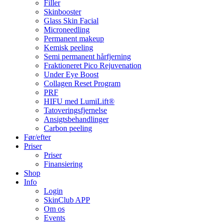
Filler
Skinbooster
Glass Skin Facial
Microneedling
Permanent makeup
Kemisk peeling
Semi permanent hårfjerning
Fraktioneret Pico Rejuvenation
Under Eye Boost
Collagen Reset Program
PRF
HIFU med LumiLift®
Tatoveringsfjernelse
Ansigtsbehandlinger
Carbon peeling
Før/efter
Priser
Priser
Finansiering
Shop
Info
Login
SkinClub APP
Om os
Events