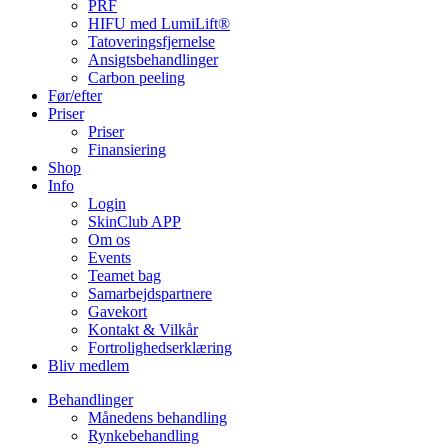
PRF
HIFU med LumiLift®
Tatoveringsfjernelse
Ansigtsbehandlinger
Carbon peeling
Før/efter
Priser
Priser
Finansiering
Shop
Info
Login
SkinClub APP
Om os
Events
Teamet bag
Samarbejdspartnere
Gavekort
Kontakt & Vilkår
Fortrolighedserklæring
Bliv medlem
Behandlinger
Månedens behandling
Rynkebehandling