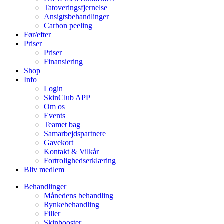
Tatoveringsfjernelse
Ansigtsbehandlinger
Carbon peeling
Før/efter
Priser
Priser
Finansiering
Shop
Info
Login
SkinClub APP
Om os
Events
Teamet bag
Samarbejdspartnere
Gavekort
Kontakt & Vilkår
Fortrolighedserklæring
Bliv medlem
Behandlinger
Månedens behandling
Rynkebehandling
Filler
Skinbooster