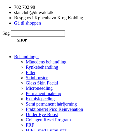
Videre
702 702 98
til
skinclub@duwald.dk
indhold
Besøg os i København K og Kolding
Gå til shoppen
Søg
SHOP
Behandlinger
Månedens behandling
Rynkebehandling
Filler
Skinbooster
Glass Skin Facial
Microneedling
Permanent makeup
Kemisk peeling
Semi permanent hårfjerning
Fraktioneret Pico Rejuvenation
Under Eye Boost
Collagen Reset Program
PRF
HIFU med LumiLift®