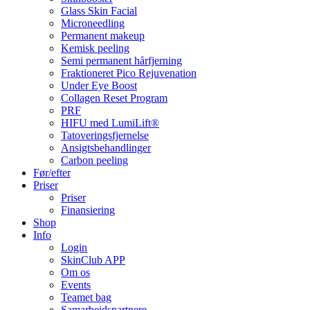
Glass Skin Facial
Microneedling
Permanent makeup
Kemisk peeling
Semi permanent hårfjerning
Fraktioneret Pico Rejuvenation
Under Eye Boost
Collagen Reset Program
PRF
HIFU med LumiLift®
Tatoveringsfjernelse
Ansigtsbehandlinger
Carbon peeling
Før/efter
Priser
Priser
Finansiering
Shop
Info
Login
SkinClub APP
Om os
Events
Teamet bag
Samarbejdspartnere