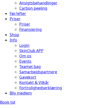
Ansigtsbehandlinger
Carbon peeling
Før/efter
Priser
Priser
Finansiering
Shop
Info
Login
SkinClub APP
Om os
Events
Teamet bag
Samarbejdspartnere
Gavekort
Kontakt & Vilkår
Fortrolighedserklæring
Bliv medlem
Book tid