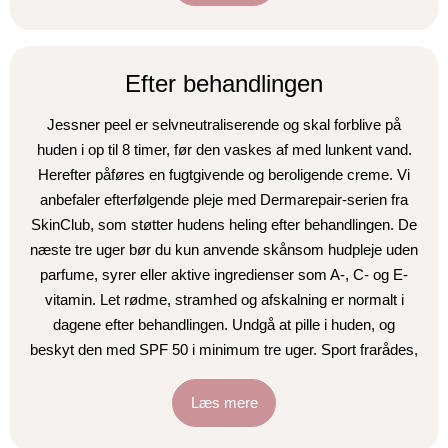
Efter behandlingen
Jessner peel er selvneutraliserende og skal forblive på
huden i op til 8 timer, før den vaskes af med lunkent vand.
Herefter påføres en fugtgivende og beroligende creme. Vi
anbefaler efterfølgende pleje med Dermarepair-serien fra
SkinClub, som støtter hudens heling efter behandlingen. De
næste tre uger bør du kun anvende skånsom hudpleje uden
parfume, syrer eller aktive ingredienser som A-, C- og E-
vitamin. Let rødme, stramhed og afskalning er normalt i
dagene efter behandlingen. Undgå at pille i huden, og
beskyt den med SPF 50 i minimum tre uger. Sport frarådes,
indtil eventuelle sårskorper er helet (ca. 1 uge). Sauna, hav
og svømmehal bør undgås i 14 dage. Du bliver naturligvis
Læs mere
vejledt grundigt i hele efterforløbet.