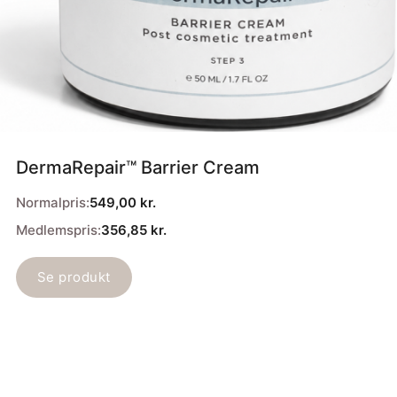
DermaRepair™ Barrier Cream
Normalpris:
549,00
kr.
Medlemspris:
356,85
kr.
Se produkt