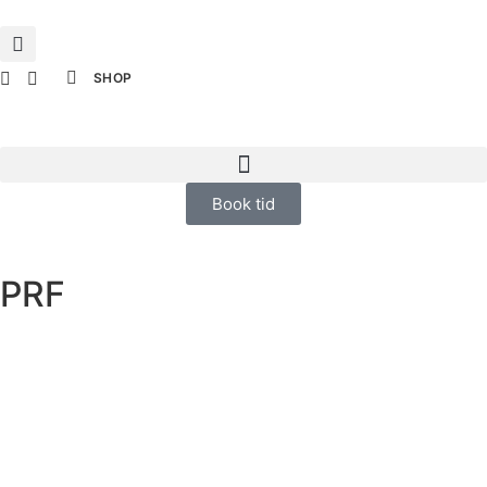
SHOP
Book tid
PRF