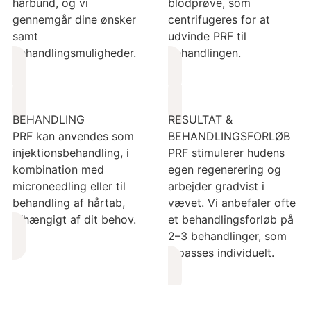
hårbund, og vi
blodprøve, som
gennemgår dine ønsker
centrifugeres for at
samt
udvinde PRF til
behandlingsmuligheder.
behandlingen.
BEHANDLING
RESULTAT &
PRF kan anvendes som
BEHANDLINGSFORLØB
injektionsbehandling, i
PRF stimulerer hudens
kombination med
egen regenerering og
microneedling eller til
arbejder gradvist i
behandling af hårtab,
vævet. Vi anbefaler ofte
afhængigt af dit behov.
et behandlingsforløb på
2–3 behandlinger, som
tilpasses individuelt.