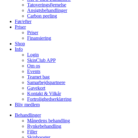
Tatoveringsfjernelse
Ansigtsbehandlinger
Carbon peeling
Før/efter
Priser
Priser
Finansiering
Shop
Info
Login
SkinClub APP
Om os
Events
Teamet bag
Samarbejdspartnere
Gavekort
Kontakt & Vilkår
Fortrolighedserklæring
Bliv medlem
Behandlinger
Månedens behandling
Rynkebehandling
Filler
Skinbooster