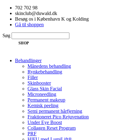
Videre
702 702 98
til
skinclub@duwald.dk
indhold
Besøg os i København K og Kolding
Gå til shoppen
Søg
SHOP
Behandlinger
Månedens behandling
Rynkebehandling
Filler
Skinbooster
Glass Skin Facial
Microneedling
Permanent makeup
Kemisk peeling
Semi permanent hårfjerning
Fraktioneret Pico Rejuvenation
Under Eye Boost
Collagen Reset Program
PRF
HIFU med LumiLift®