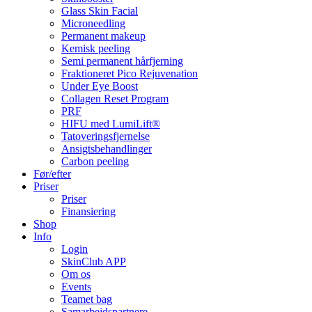
Glass Skin Facial
Microneedling
Permanent makeup
Kemisk peeling
Semi permanent hårfjerning
Fraktioneret Pico Rejuvenation
Under Eye Boost
Collagen Reset Program
PRF
HIFU med LumiLift®
Tatoveringsfjernelse
Ansigtsbehandlinger
Carbon peeling
Før/efter
Priser
Priser
Finansiering
Shop
Info
Login
SkinClub APP
Om os
Events
Teamet bag
Samarbejdspartnere