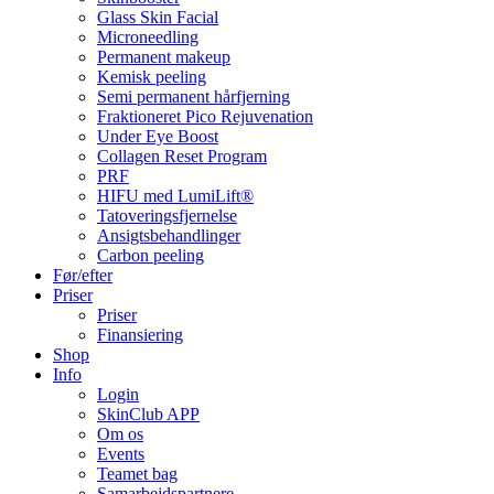
Glass Skin Facial
Microneedling
Permanent makeup
Kemisk peeling
Semi permanent hårfjerning
Fraktioneret Pico Rejuvenation
Under Eye Boost
Collagen Reset Program
PRF
HIFU med LumiLift®
Tatoveringsfjernelse
Ansigtsbehandlinger
Carbon peeling
Før/efter
Priser
Priser
Finansiering
Shop
Info
Login
SkinClub APP
Om os
Events
Teamet bag
Samarbejdspartnere