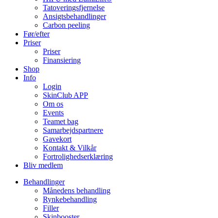
Tatoveringsfjernelse
Ansigtsbehandlinger
Carbon peeling
Før/efter
Priser
Priser
Finansiering
Shop
Info
Login
SkinClub APP
Om os
Events
Teamet bag
Samarbejdspartnere
Gavekort
Kontakt & Vilkår
Fortrolighedserklæring
Bliv medlem
Behandlinger
Månedens behandling
Rynkebehandling
Filler
Skinbooster