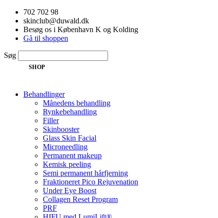
Videre
702 702 98
til
skinclub@duwald.dk
indhold
Besøg os i København K og Kolding
Gå til shoppen
Søg
SHOP
Behandlinger
Månedens behandling
Rynkebehandling
Filler
Skinbooster
Glass Skin Facial
Microneedling
Permanent makeup
Kemisk peeling
Semi permanent hårfjerning
Fraktioneret Pico Rejuvenation
Under Eye Boost
Collagen Reset Program
PRF
HIFU med LumiLift®