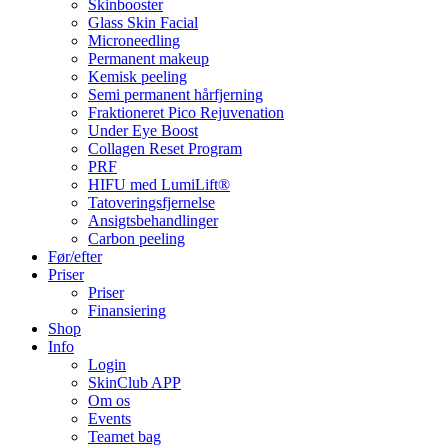
Skinbooster
Glass Skin Facial
Microneedling
Permanent makeup
Kemisk peeling
Semi permanent hårfjerning
Fraktioneret Pico Rejuvenation
Under Eye Boost
Collagen Reset Program
PRF
HIFU med LumiLift®
Tatoveringsfjernelse
Ansigtsbehandlinger
Carbon peeling
Før/efter
Priser
Priser
Finansiering
Shop
Info
Login
SkinClub APP
Om os
Events
Teamet bag