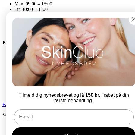
Man. 09:00 – 15:00
Tir. 10:00 - 18:00
Ons. 09:00 - 15:00
Tor. 11:00 - 19:00
Fre. 09:00 - 14:00
Åbningstiderne kan variere
Bliv en del af SkinClub
E-mail
Tilmeld dig nyhedsbrevet og få
150 kr.
i rabat på din
første behandling.
Facebook-f
Instagram
© SkinClub 2025