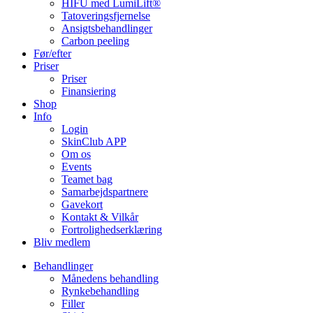
HIFU med LumiLift®
Tatoveringsfjernelse
Ansigtsbehandlinger
Carbon peeling
Før/efter
Priser
Priser
Finansiering
Shop
Info
Login
SkinClub APP
Om os
Events
Teamet bag
Samarbejdspartnere
Gavekort
Kontakt & Vilkår
Fortrolighedserklæring
Bliv medlem
Behandlinger
Månedens behandling
Rynkebehandling
Filler