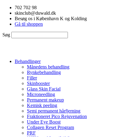
Videre
702 702 98
til
skinclub@duwald.dk
indhold
Besøg os i København K og Kolding
Gå til shoppen
Søg
Behandlinger
Månedens behandling
Rynkebehandling
Filler
Skinbooster
Glass Skin Facial
Microneedling
Permanent makeup
Kemisk peeling
Semi permanent hårfjerning
Fraktioneret Pico Rejuvenation
Under Eye Boost
Collagen Reset Program
PRF