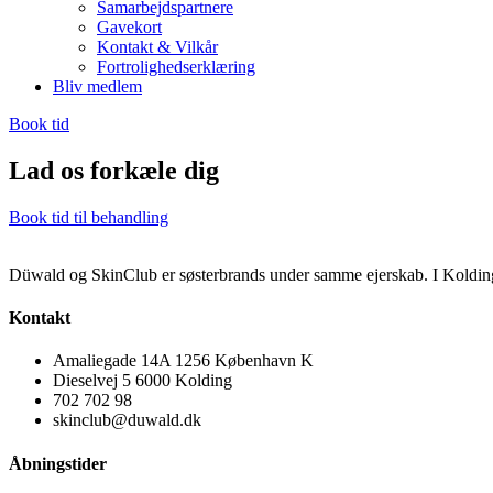
Samarbejdspartnere
Gavekort
Kontakt & Vilkår
Fortrolighedserklæring
Bliv medlem
Book tid
Lad os forkæle dig
Book tid til behandling
Düwald og SkinClub er søsterbrands under samme ejerskab. I Kolding
Kontakt
Amaliegade 14A 1256 København K
Dieselvej 5 6000 Kolding
702 702 98
skinclub@duwald.dk
Åbningstider