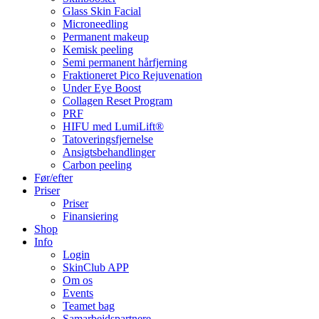
Glass Skin Facial
Microneedling
Permanent makeup
Kemisk peeling
Semi permanent hårfjerning
Fraktioneret Pico Rejuvenation
Under Eye Boost
Collagen Reset Program
PRF
HIFU med LumiLift®
Tatoveringsfjernelse
Ansigtsbehandlinger
Carbon peeling
Før/efter
Priser
Priser
Finansiering
Shop
Info
Login
SkinClub APP
Om os
Events
Teamet bag
Samarbejdspartnere