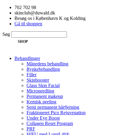
Videre
702 702 98
til
skinclub@duwald.dk
indhold
Besøg os i København K og Kolding
Gå til shoppen
Søg
SHOP
Behandlinger
Månedens behandling
Rynkebehandling
Filler
Skinbooster
Glass Skin Facial
Microneedling
Permanent makeup
Kemisk peeling
Semi permanent hårfjerning
Fraktioneret Pico Rejuvenation
Under Eye Boost
Collagen Reset Program
PRF
HIFU med LumiLift®