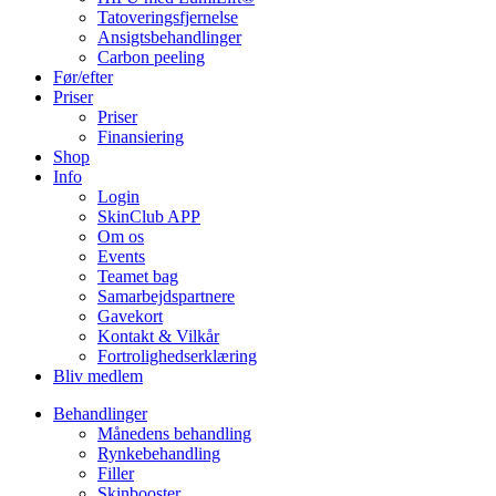
Tatoveringsfjernelse
Ansigtsbehandlinger
Carbon peeling
Før/efter
Priser
Priser
Finansiering
Shop
Info
Login
SkinClub APP
Om os
Events
Teamet bag
Samarbejdspartnere
Gavekort
Kontakt & Vilkår
Fortrolighedserklæring
Bliv medlem
Behandlinger
Månedens behandling
Rynkebehandling
Filler
Skinbooster