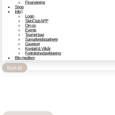
Finansiering
Shop
Info
Login
SkinClub APP
Om os
Events
Teamet bag
Samarbejdspartnere
Gavekort
Kontakt & Vilkår
Fortrolighedserklæring
Bliv medlem
Book tid