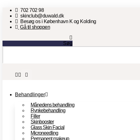
Videre
702 702 98
til
skinclub@duwald.dk
indhold
Besøg os i København K og Kolding
Gå til shoppen
Søg
Behandlinger
Månedens behandling
Rynkebehandling
Filler
Skinbooster
Glass Skin Facial
Microneedling
Permanent makeup