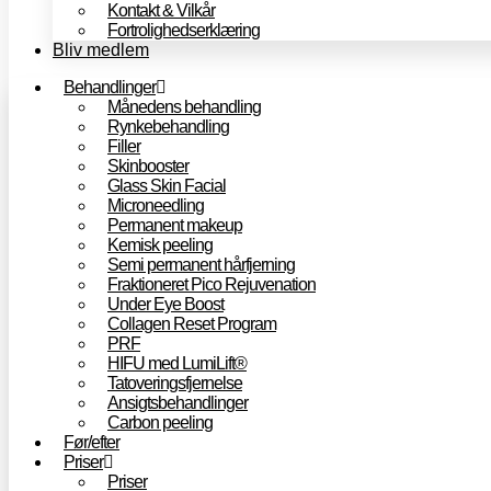
Kontakt & Vilkår
Fortrolighedserklæring
Bliv medlem
Behandlinger
Månedens behandling
Rynkebehandling
Filler
Skinbooster
Glass Skin Facial
Microneedling
Permanent makeup
Kemisk peeling
Semi permanent hårfjerning
Fraktioneret Pico Rejuvenation
Under Eye Boost
Collagen Reset Program
PRF
HIFU med LumiLift®
Tatoveringsfjernelse
Ansigtsbehandlinger
Carbon peeling
Før/efter
Priser
Priser