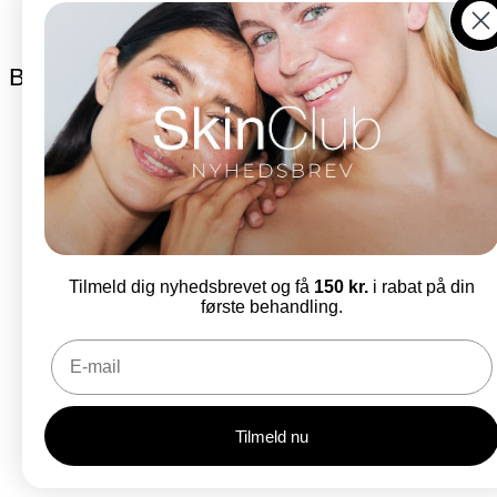
Fre. 09:00 - 14:00
Åbningstiderne kan variere
Bliv en del af SkinClub
E-mail
Tilmeld dig nyhedsbrevet og få
150 kr.
i rabat på din
første behandling.
Tilmeld nu