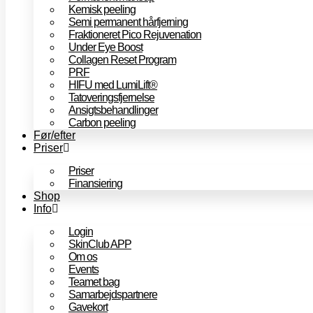
Kemisk peeling
Semi permanent hårfjerning
Fraktioneret Pico Rejuvenation
Under Eye Boost
Collagen Reset Program
PRF
HIFU med LumiLift®
Tatoveringsfjernelse
Ansigtsbehandlinger
Carbon peeling
Før/efter
Priser
Priser
Finansiering
Shop
Info
Login
SkinClub APP
Om os
Events
Teamet bag
Samarbejdspartnere
Gavekort