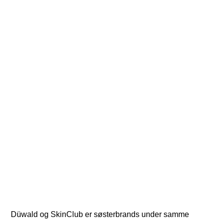
Lad os forkæle dig
Düwald og SkinClub er søsterbrands under samme