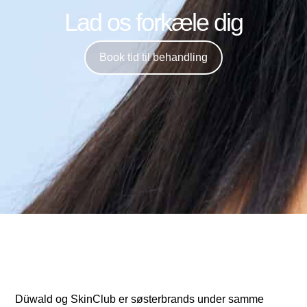
Lad os forkæle dig
Book tid til behandling
Düwald og SkinClub er søsterbrands under samme