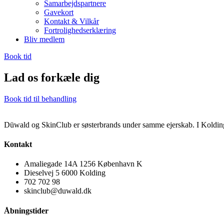
Samarbejdspartnere
Gavekort
Kontakt & Vilkår
Fortrolighedserklæring
Bliv medlem
Book tid
Lad os forkæle dig
Book tid til behandling
Düwald og SkinClub er søsterbrands under samme ejerskab. I Kolding
Kontakt
Amaliegade 14A 1256 København K
Dieselvej 5 6000 Kolding
702 702 98
skinclub@duwald.dk
Åbningstider