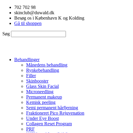
Videre
702 702 98
til
skinclub@duwald.dk
indhold
Besøg os i København K og Kolding
Gå til shoppen
Søg
Behandlinger
Månedens behandling
Rynkebehandling
Filler
Skinbooster
Glass Skin Facial
Microneedling
Permanent makeup
Kemisk peeling
Semi permanent hårfjerning
Fraktioneret Pico Rejuvenation
Under Eye Boost
Collagen Reset Program
PRF