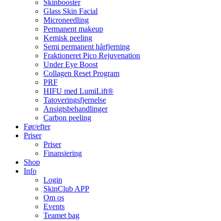
Skinbooster
Glass Skin Facial
Microneedling
Permanent makeup
Kemisk peeling
Semi permanent hårfjerning
Fraktioneret Pico Rejuvenation
Under Eye Boost
Collagen Reset Program
PRF
HIFU med LumiLift®
Tatoveringsfjernelse
Ansigtsbehandlinger
Carbon peeling
Før/efter
Priser
Priser
Finansiering
Shop
Info
Login
SkinClub APP
Om os
Events
Teamet bag