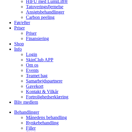
HIFU med LumiLift®
Tatoveringsfjernelse
Ansigtsbehandlinger
Carbon peeling
Før/efter
Priser
Priser
Finansiering
Shop
Info
Login
SkinClub APP
Om os
Events
Teamet bag
Samarbejdspartnere
Gavekort
Kontakt & Vilkår
Fortrolighedserklæring
Bliv medlem
Behandlinger
Månedens behandling
Rynkebehandling
Filler