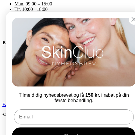
Man. 09:00 – 15:00
Tir. 10:00 - 18:00
Ons. 09:00 - 15:00
Tor. 11:00 - 19:00
Fre. 09:00 - 14:00
Åbningstiderne kan variere
Bliv en del af SkinClub
E-mail
Tilmeld dig nyhedsbrevet og få
150 kr.
i rabat på din
første behandling.
Facebook-f
Instagram
© SkinClub 2025