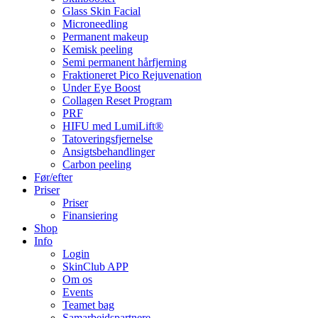
Glass Skin Facial
Microneedling
Permanent makeup
Kemisk peeling
Semi permanent hårfjerning
Fraktioneret Pico Rejuvenation
Under Eye Boost
Collagen Reset Program
PRF
HIFU med LumiLift®
Tatoveringsfjernelse
Ansigtsbehandlinger
Carbon peeling
Før/efter
Priser
Priser
Finansiering
Shop
Info
Login
SkinClub APP
Om os
Events
Teamet bag
Samarbejdspartnere