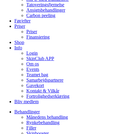
Tatoveringsfjernelse
Ansigtsbehandlinger
Carbon peeling
Før/efter
Priser
Priser
Finansiering
Shop
Info
Login
SkinClub APP
Om os
Events
Teamet bag
Samarbejdspartnere
Gavekort
Kontakt & Vilkår
Fortrolighedserklæring
Bliv medlem
Behandlinger
Månedens behandling
Rynkebehandling
Filler
Skinbooster