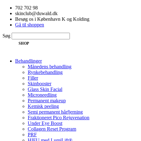
Videre
702 702 98
til
skinclub@duwald.dk
indhold
Besøg os i København K og Kolding
Gå til shoppen
Søg
SHOP
Behandlinger
Månedens behandling
Rynkebehandling
Filler
Skinbooster
Glass Skin Facial
Microneedling
Permanent makeup
Kemisk peeling
Semi permanent hårfjerning
Fraktioneret Pico Rejuvenation
Under Eye Boost
Collagen Reset Program
PRF
HIFU med LumiLift®