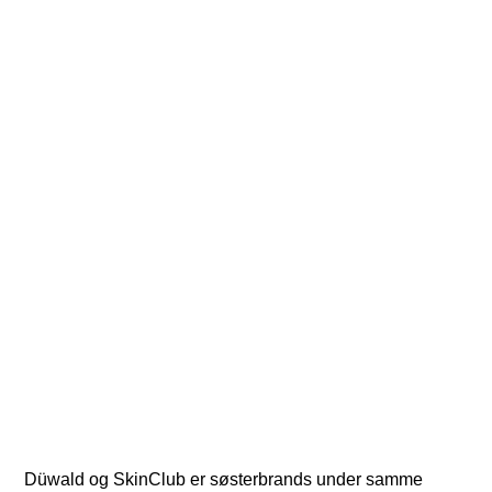
Lad os forkæle dig
Düwald og SkinClub er søsterbrands under samme