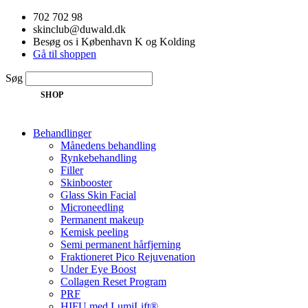
Videre
702 702 98
til
skinclub@duwald.dk
indhold
Besøg os i København K og Kolding
Gå til shoppen
Søg
SHOP
Behandlinger
Månedens behandling
Rynkebehandling
Filler
Skinbooster
Glass Skin Facial
Microneedling
Permanent makeup
Kemisk peeling
Semi permanent hårfjerning
Fraktioneret Pico Rejuvenation
Under Eye Boost
Collagen Reset Program
PRF
HIFU med LumiLift®