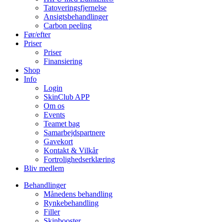
Tatoveringsfjernelse
Ansigtsbehandlinger
Carbon peeling
Før/efter
Priser
Priser
Finansiering
Shop
Info
Login
SkinClub APP
Om os
Events
Teamet bag
Samarbejdspartnere
Gavekort
Kontakt & Vilkår
Fortrolighedserklæring
Bliv medlem
Behandlinger
Månedens behandling
Rynkebehandling
Filler
Skinbooster