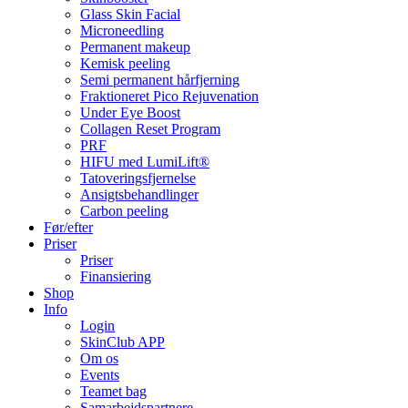
Glass Skin Facial
Microneedling
Permanent makeup
Kemisk peeling
Semi permanent hårfjerning
Fraktioneret Pico Rejuvenation
Under Eye Boost
Collagen Reset Program
PRF
HIFU med LumiLift®
Tatoveringsfjernelse
Ansigtsbehandlinger
Carbon peeling
Før/efter
Priser
Priser
Finansiering
Shop
Info
Login
SkinClub APP
Om os
Events
Teamet bag
Samarbejdspartnere