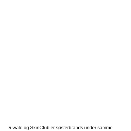
Lad os forkæle dig
Düwald og SkinClub er søsterbrands under samme