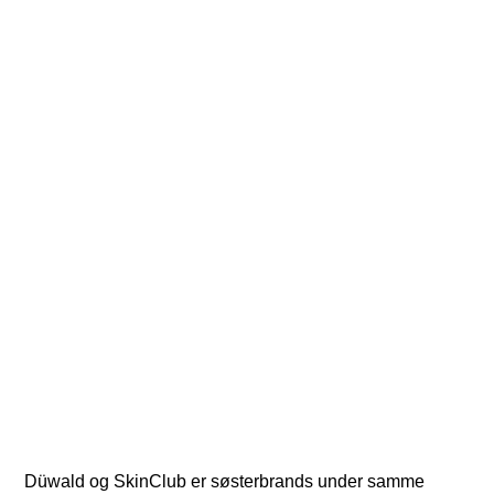
Lad os forkæle dig
Düwald og SkinClub er søsterbrands under samme