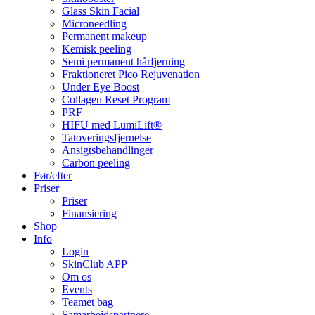
Glass Skin Facial
Microneedling
Permanent makeup
Kemisk peeling
Semi permanent hårfjerning
Fraktioneret Pico Rejuvenation
Under Eye Boost
Collagen Reset Program
PRF
HIFU med LumiLift®
Tatoveringsfjernelse
Ansigtsbehandlinger
Carbon peeling
Før/efter
Priser
Priser
Finansiering
Shop
Info
Login
SkinClub APP
Om os
Events
Teamet bag
Samarbejdspartnere