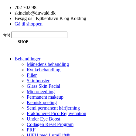
Videre
702 702 98
til
skinclub@duwald.dk
indhold
Besøg os i København K og Kolding
Gå til shoppen
Søg
SHOP
Behandlinger
Månedens behandling
Rynkebehandling
Filler
Skinbooster
Glass Skin Facial
Microneedling
Permanent makeup
Kemisk peeling
Semi permanent hårfjerning
Fraktioneret Pico Rejuvenation
Under Eye Boost
Collagen Reset Program
PRF
HIFU med LumiLift®