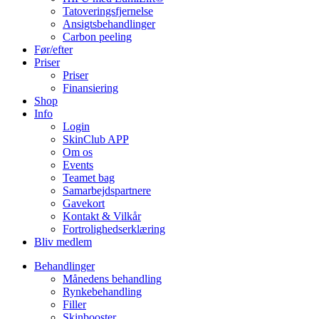
Tatoveringsfjernelse
Ansigtsbehandlinger
Carbon peeling
Før/efter
Priser
Priser
Finansiering
Shop
Info
Login
SkinClub APP
Om os
Events
Teamet bag
Samarbejdspartnere
Gavekort
Kontakt & Vilkår
Fortrolighedserklæring
Bliv medlem
Behandlinger
Månedens behandling
Rynkebehandling
Filler
Skinbooster