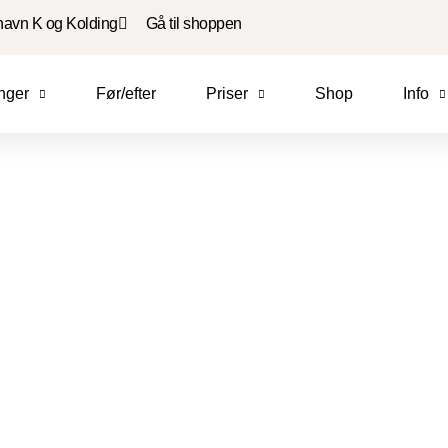
havn K og Kolding
Gå til shoppen
nger
Før/efter
Priser
Shop
Info
Lad os forkæle dig