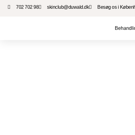
702 702 98
skinclub@duwald.dk
Besøg os i Køben
Behandli