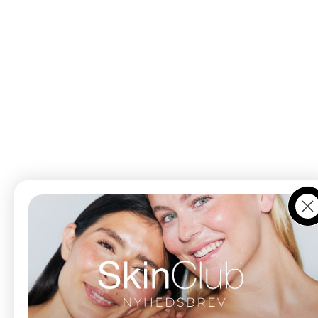
Ko
Düwald og SkinClub er søsterbrands under samme
ejerskab. I Kolding finder du begge universer samlet
under ét tag, mens SkinClub København udelukkende
tilbyder kosmetiske behandlinger og hudpleje.