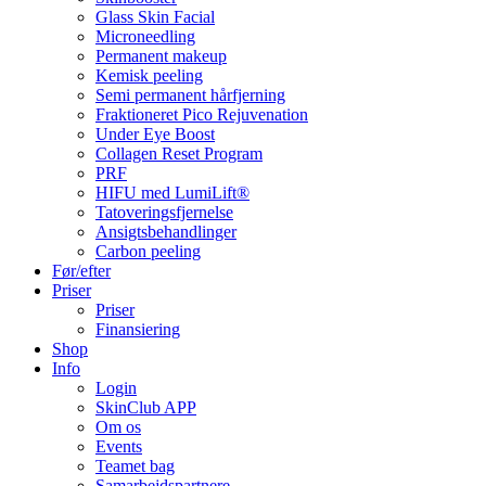
Glass Skin Facial
Microneedling
Permanent makeup
Kemisk peeling
Semi permanent hårfjerning
Fraktioneret Pico Rejuvenation
Under Eye Boost
Collagen Reset Program
PRF
HIFU med LumiLift®
Tatoveringsfjernelse
Ansigtsbehandlinger
Carbon peeling
Før/efter
Priser
Priser
Finansiering
Shop
Info
Login
SkinClub APP
Om os
Events
Teamet bag
Samarbejdspartnere