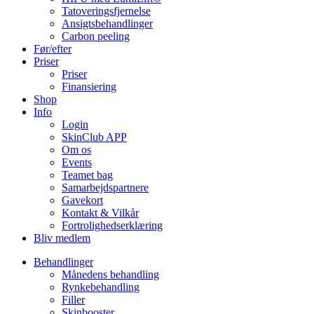
Tatoveringsfjernelse
Ansigtsbehandlinger
Carbon peeling
Før/efter
Priser
Priser
Finansiering
Shop
Info
Login
SkinClub APP
Om os
Events
Teamet bag
Samarbejdspartnere
Gavekort
Kontakt & Vilkår
Fortrolighedserklæring
Bliv medlem
Behandlinger
Månedens behandling
Rynkebehandling
Filler
Skinbooster