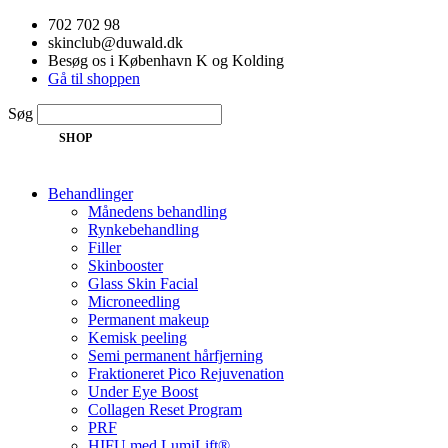
Videre
702 702 98
til
skinclub@duwald.dk
indhold
Besøg os i København K og Kolding
Gå til shoppen
Søg
SHOP
Behandlinger
Månedens behandling
Rynkebehandling
Filler
Skinbooster
Glass Skin Facial
Microneedling
Permanent makeup
Kemisk peeling
Semi permanent hårfjerning
Fraktioneret Pico Rejuvenation
Under Eye Boost
Collagen Reset Program
PRF
HIFU med LumiLift®