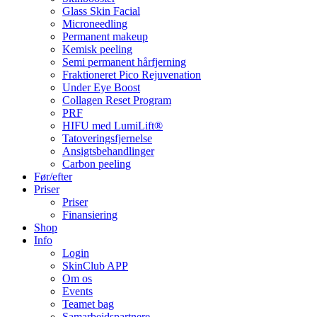
Glass Skin Facial
Microneedling
Permanent makeup
Kemisk peeling
Semi permanent hårfjerning
Fraktioneret Pico Rejuvenation
Under Eye Boost
Collagen Reset Program
PRF
HIFU med LumiLift®
Tatoveringsfjernelse
Ansigtsbehandlinger
Carbon peeling
Før/efter
Priser
Priser
Finansiering
Shop
Info
Login
SkinClub APP
Om os
Events
Teamet bag
Samarbejdspartnere