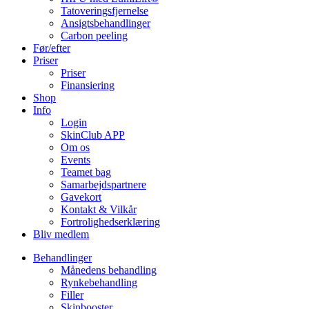
Tatoveringsfjernelse
Ansigtsbehandlinger
Carbon peeling
Før/efter
Priser
Priser
Finansiering
Shop
Info
Login
SkinClub APP
Om os
Events
Teamet bag
Samarbejdspartnere
Gavekort
Kontakt & Vilkår
Fortrolighedserklæring
Bliv medlem
Behandlinger
Månedens behandling
Rynkebehandling
Filler
Skinbooster