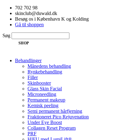
Videre
702 702 98
til
skinclub@duwald.dk
indhold
Besøg os i København K og Kolding
Gå til shoppen
Søg
SHOP
Behandlinger
Månedens behandling
Rynkebehandling
Filler
Skinbooster
Glass Skin Facial
Microneedling
Permanent makeup
Kemisk peeling
Semi permanent hårfjerning
Fraktioneret Pico Rejuvenation
Under Eye Boost
Collagen Reset Program
PRF
HIFU med LumiLift®