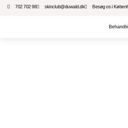
702 702 98
skinclub@duwald.dk
Besøg os i Køben
Behandli