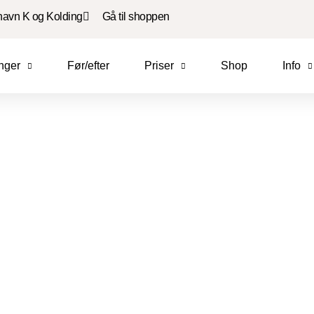
havn K og Kolding
Gå til shoppen
nger
Før/efter
Priser
Shop
Info
Lad os forkæle dig