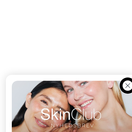
Ko
Düwald og SkinClub er søsterbrands under samme
ejerskab. I Kolding finder du begge universer samlet
under ét tag, mens SkinClub København udelukkende
tilbyder kosmetiske behandlinger og hudpleje.