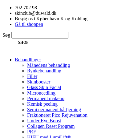
Videre
702 702 98
til
skinclub@duwald.dk
indhold
Besøg os i København K og Kolding
Gå til shoppen
Søg
SHOP
Behandlinger
Månedens behandling
Rynkebehandling
Filler
Skinbooster
Glass Skin Facial
Microneedling
Permanent makeup
Kemisk peeling
Semi permanent hårfjerning
Fraktioneret Pico Rejuvenation
Under Eye Boost
Collagen Reset Program
PRF
HIFU med LumiLift®