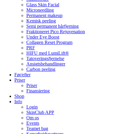
Glass Skin Facial
Microneedling
Permanent makeup
Kemisk peeling
Semi permanent hårfjerning
Fraktioneret Pico Rejuvenation
Under Eye Boost
Collagen Reset Program
PRF
HIFU med LumiLift®
Tatoveringsfjernelse
Ansigtsbehandlinger
Carbon peeling
Før/efter
Priser
Priser
Finansiering
Shop
Info
Login
SkinClub APP
Om os
Events
Teamet bag
Samarbejdspartnere