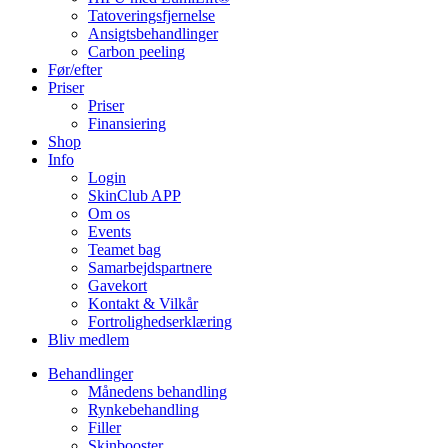
Tatoveringsfjernelse
Ansigtsbehandlinger
Carbon peeling
Før/efter
Priser
Priser
Finansiering
Shop
Info
Login
SkinClub APP
Om os
Events
Teamet bag
Samarbejdspartnere
Gavekort
Kontakt & Vilkår
Fortrolighedserklæring
Bliv medlem
Behandlinger
Månedens behandling
Rynkebehandling
Filler
Skinbooster