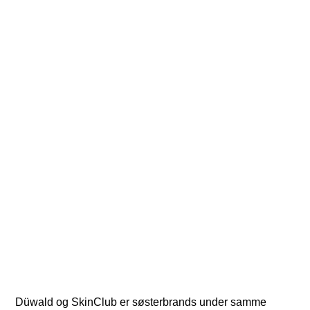
Lad os forkæle dig
Düwald og SkinClub er søsterbrands under samme