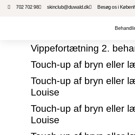
702 702 98
skinclub@duwald.dk
Besøg os i Køben
Behandli
Vippefortætning 2. beha
Touch-up af bryn eller l
Touch-up af bryn eller l
Louise
Touch-up af bryn eller l
Louise