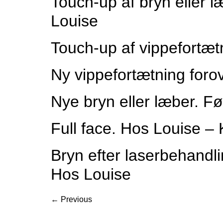
Touch-up af bryn eller 
Louise
Touch-up af vippefortæt
Ny vippefortætning foro
Nye bryn eller læber. F
Full face. Hos Louise 
Bryn efter laserbehandli
Hos Louise
←
Previous