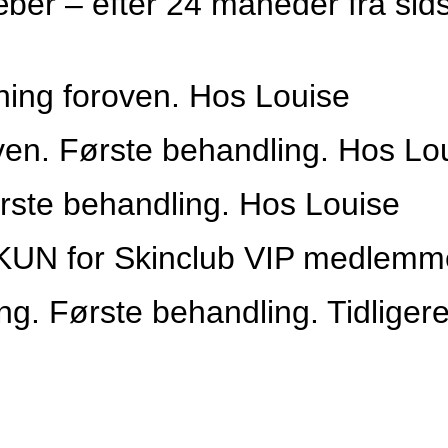
læber – efter 24 måneder fra sid
ning foroven. Hos Louise
ven. Første behandling. Hos Lo
ørste behandling. Hos Louise
– KUN for Skinclub VIP medlemm
ng. Første behandling. Tidliger