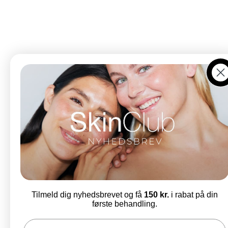
Ko
Düwald og SkinClub er søsterbrands under samme
ejerskab. I Kolding finder du begge universer samlet
under ét tag, mens SkinClub København udelukkende
tilbyder kosmetiske behandlinger og hudpleje.
Tilmeld dig nyhedsbrevet og få
150 kr.
i rabat på din
første behandling.