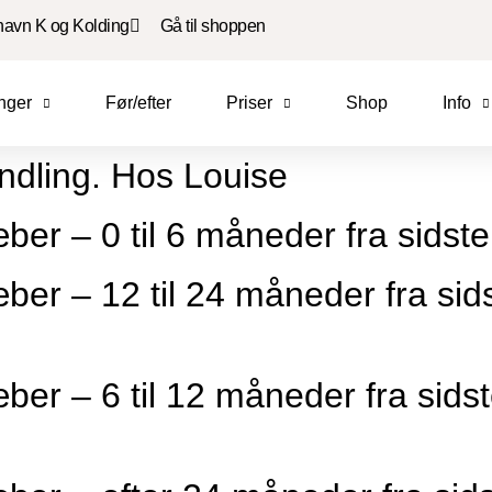
havn K og Kolding
Gå til shoppen
nger
Før/efter
Priser
Shop
Info
ndling. Hos Louise
æber – 0 til 6 måneder fra sids
æber – 12 til 24 måneder fra si
æber – 6 til 12 måneder fra sid