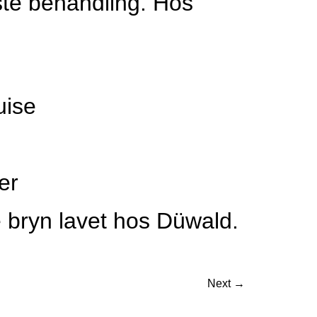
ste behandling. Hos
uise
er
e bryn lavet hos Düwald.
Next
→