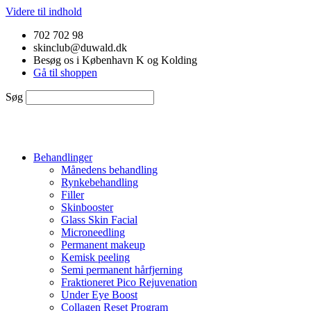
Videre til indhold
702 702 98
skinclub@duwald.dk
Besøg os i København K og Kolding
Gå til shoppen
Søg
Behandlinger
Månedens behandling
Rynkebehandling
Filler
Skinbooster
Glass Skin Facial
Microneedling
Permanent makeup
Kemisk peeling
Semi permanent hårfjerning
Fraktioneret Pico Rejuvenation
Under Eye Boost
Collagen Reset Program