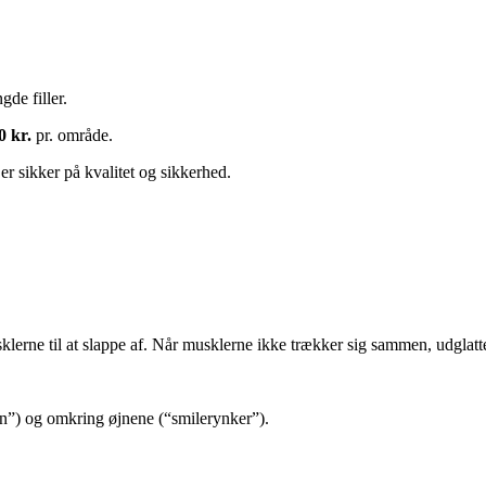
de filler.
0 kr.
pr. område.
 er sikker på kvalitet og sikkerhed.
usklerne til at slappe af. Når musklerne ikke trækker sig sammen, udglat
”) og omkring øjnene (“smilerynker”).