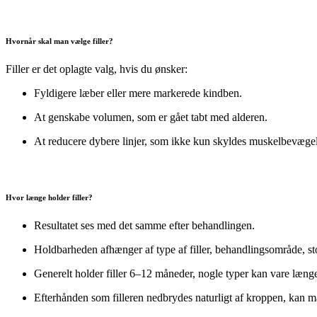
Hvornår skal man vælge filler?
Filler er det oplagte valg, hvis du ønsker:
Fyldigere læber eller mere markerede kindben.
At genskabe volumen, som er gået tabt med alderen.
At reducere dybere linjer, som ikke kun skyldes muskelbevægel
Hvor længe holder filler?
Resultatet ses med det samme efter behandlingen.
Holdbarheden afhænger af type af filler, behandlingsområde, sto
Generelt holder filler 6–12 måneder, nogle typer kan vare læn
Efterhånden som filleren nedbrydes naturligt af kroppen, kan ma