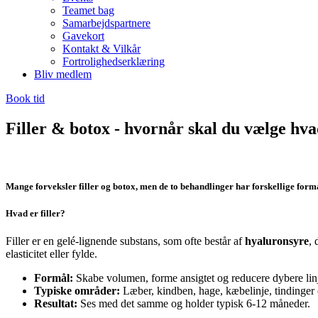
Teamet bag
Samarbejdspartnere
Gavekort
Kontakt & Vilkår
Fortrolighedserklæring
Bliv medlem
Book tid
Filler & botox - hvornår skal du vælge hv
Mange forveksler filler og botox, men de to behandlinger har forskellige formål 
Hvad er filler?
Filler er en gelé-lignende substans, som ofte består af
hyaluronsyre
, 
elasticitet eller fylde.
Formål:
Skabe volumen, forme ansigtet og reducere dybere linj
Typiske områder:
Læber, kindben, hage, kæbelinje, tindinger 
Resultat:
Ses med det samme og holder typisk 6-12 måneder.