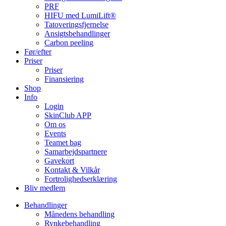
PRF
HIFU med LumiLift®
Tatoveringsfjernelse
Ansigtsbehandlinger
Carbon peeling
Før/efter
Priser
Priser
Finansiering
Shop
Info
Login
SkinClub APP
Om os
Events
Teamet bag
Samarbejdspartnere
Gavekort
Kontakt & Vilkår
Fortrolighedserklæring
Bliv medlem
Behandlinger
Månedens behandling
Rynkebehandling