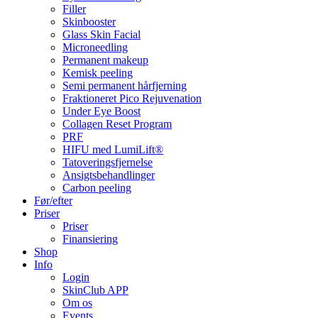
Filler
Skinbooster
Glass Skin Facial
Microneedling
Permanent makeup
Kemisk peeling
Semi permanent hårfjerning
Fraktioneret Pico Rejuvenation
Under Eye Boost
Collagen Reset Program
PRF
HIFU med LumiLift®
Tatoveringsfjernelse
Ansigtsbehandlinger
Carbon peeling
Før/efter
Priser
Priser
Finansiering
Shop
Info
Login
SkinClub APP
Om os
Events